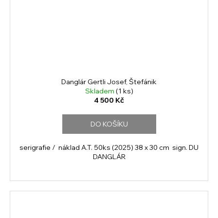
Danglár Gertli Josef, Štefánik
Skladem
(1 ks)
4 500 Kč
DO KOŠÍKU
serigrafie / náklad A.T. 50ks (2025) 38 x 30 cm sign. DU
DANGLÁR