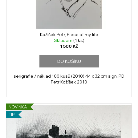
č
d
u
u
j
k
e
t
m
ů
e
Kožíšek Petr, Piece of my life
Skladem
(1 ks)
1 500 Kč
DO KOŠÍKU
serigrafie / náklad 100 kusů (2010) 44 x 32 cm sign. PD
Petr Kožíšek 2010
NOVINKA
TIP