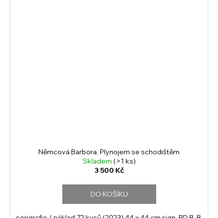
Němcová Barbora, Plynojem se schodištěm
Skladem
(>1 ks)
3 500 Kč
DO KOŠÍKU
serigrafie / náklad 72 kusů (2023) 44 x 44 cm sign. PD B. B.