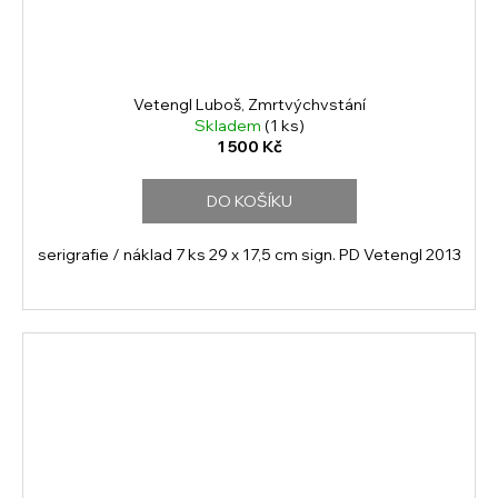
Vetengl Luboš, Zmrtvýchvstání
Skladem
(1 ks)
1 500 Kč
DO KOŠÍKU
serigrafie / náklad 7 ks 29 x 17,5 cm sign. PD Vetengl 2013