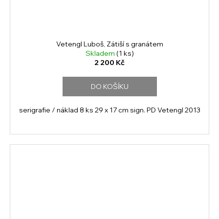
Vetengl Luboš, Zátiší s granátem
Skladem
(1 ks)
2 200 Kč
DO KOŠÍKU
serigrafie / náklad 8 ks 29 x 17 cm sign. PD Vetengl 2013