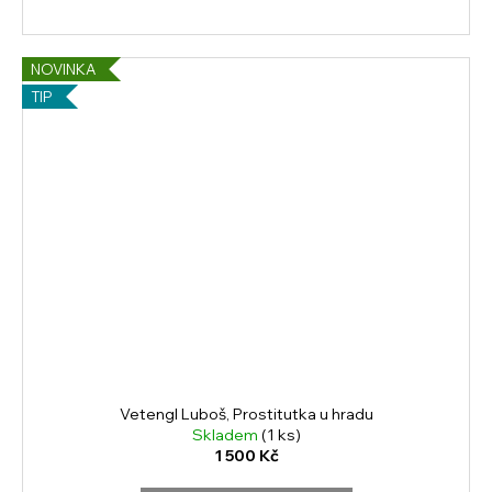
NOVINKA
TIP
Vetengl Luboš, Prostitutka u hradu
Skladem
(1 ks)
1 500 Kč