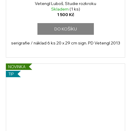
Vetengl Luboš, Studie rozkroku
Skladem
(1 ks)
1 500 Kč
DO KOŠÍKU
serigrafie / náklad 6 ks 20 x 29 cm sign. PD Vetengl 2013
NOVINKA
TIP