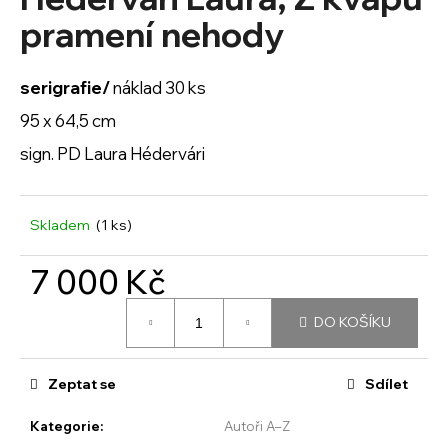
je
a
0,0
pramení nehody
z
j
5
í
hvězdiček.
serigrafie/
náklad 30 ks
t
95 x 64,5 cm
?
sign. PD Laura Hédervári
Skladem
(1 ks)
HLEDAT
7 000 Kč
Měrná
D
DO KOŠÍKU
cena:
o
p
o
Zeptat se
Sdílet
r
u
Kategorie
:
Autoři A–Z