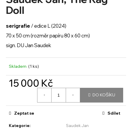
je
a
0,0
Doll
z
j
5
í
hvězdiček.
serigrafie
/ edice L (2024)
t
70 x 50 cm (rozměr papíru 80 x 60 cm)
?
sign. DU Jan Saudek
Skladem
(1 ks)
HLEDAT
15 000 Kč
Měrná
D
DO KOŠÍKU
cena:
o
p
o
Zeptat se
Sdílet
r
u
Kategorie
:
Saudek Jan