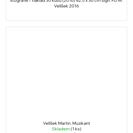
litografie / náklad 30 kusů (2016) 42,5 x 30 cm sign. PD M.
Velíšek 2016
Velíšek Martin, Muzikant
Skladem
(1 ks)