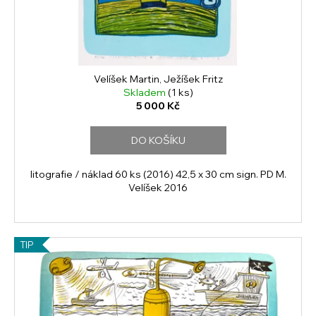
č
d
u
u
j
k
e
t
m
ů
e
Velíšek Martin, Ježíšek Fritz
Skladem
(1 ks)
5 000 Kč
DO KOŠÍKU
litografie / náklad 60 ks (2016) 42,5 x 30 cm sign. PD M.
Velíšek 2016
TIP