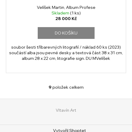
Velíšek Martin, Album Profese
Skladem
(1 ks)
28 000 Kč
DO KOŠÍKU
soubor šesti tříbarevných litografií / náklad 60 ks (2023)
součástí alba jsou pevné desky a textová část 38 x 31 cm,
album 28 x 22 cm, litografie sign. DU MVelíšek
9
položek celkem
O
v
Z
l
á
á
Vltavín Art
d
p
a
a
c
Vytvořil Shoptet