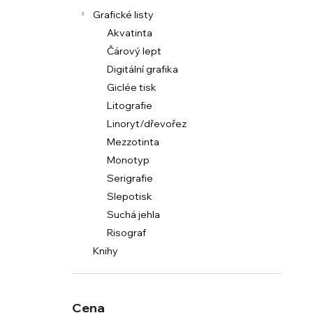
Grafické listy
Akvatinta
Čárový lept
Digitální grafika
Giclée tisk
Litografie
Linoryt/dřevořez
Mezzotinta
Monotyp
Serigrafie
Slepotisk
Suchá jehla
Risograf
Knihy
Cena