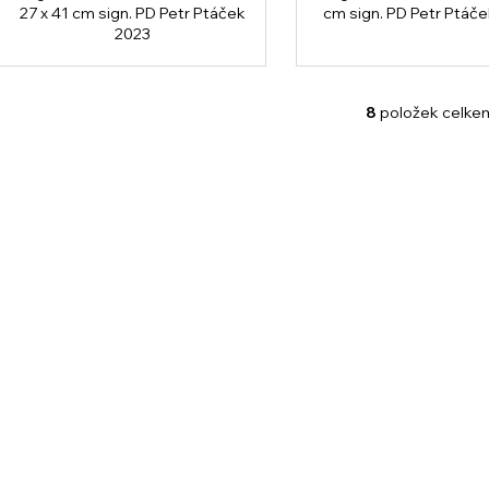
27 x 41 cm sign. PD Petr Ptáček
cm sign. PD Petr Ptáč
2023
8
položek celke
O
v
l
á
d
a
c
í
p
r
v
k
y
v
ý
p