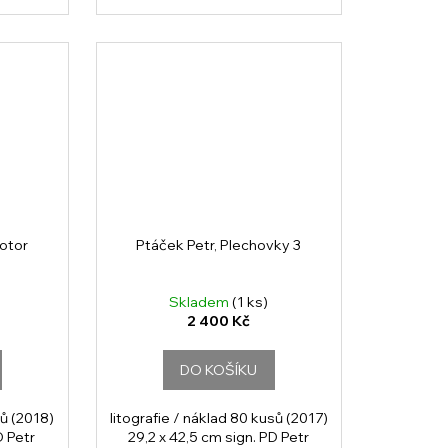
otor
Ptáček Petr, Plechovky 3
Skladem
(1 ks)
2 400 Kč
DO KOŠÍKU
sů (2018)
litografie / náklad 80 kusů (2017)
D Petr
29,2 x 42,5 cm sign. PD Petr