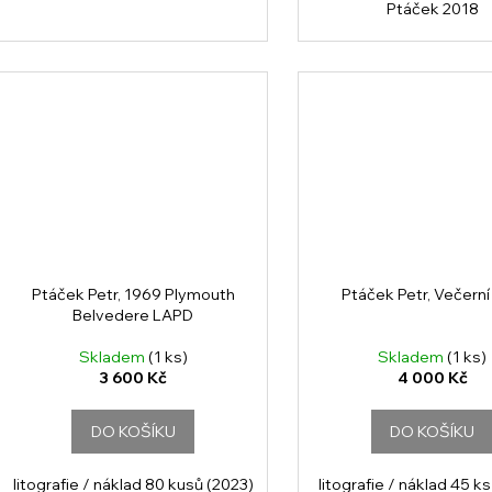
Ptáček 2018
Ptáček Petr, 1969 Plymouth
Ptáček Petr, Večerní
Belvedere LAPD
Skladem
(1 ks)
Skladem
(1 ks)
3 600 Kč
4 000 Kč
DO KOŠÍKU
DO KOŠÍKU
litografie / náklad 80 kusů (2023)
litografie / náklad 45 ks