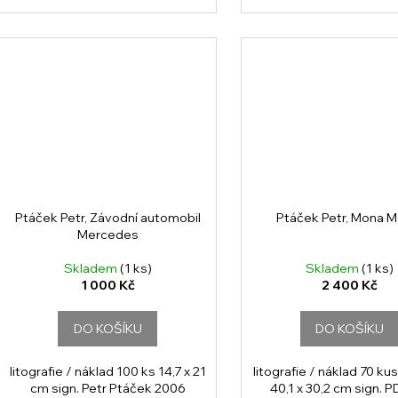
Ptáček Petr, Závodní automobil
Ptáček Petr, Mona M
Mercedes
Skladem
(1 ks)
Skladem
(1 ks)
1 000 Kč
2 400 Kč
DO KOŠÍKU
DO KOŠÍKU
litografie / náklad 100 ks 14,7 x 21
litografie / náklad 70 ku
cm sign. Petr Ptáček 2006
40,1 x 30,2 cm sign. P