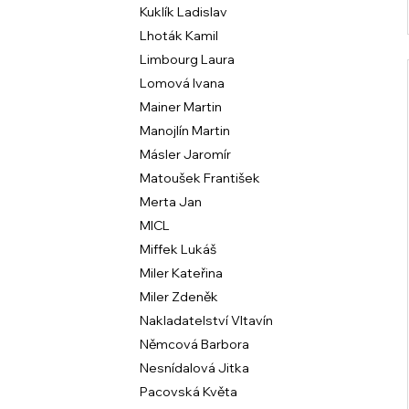
Kuklík Ladislav
Lhoták Kamil
Limbourg Laura
Lomová Ivana
Mainer Martin
Manojlín Martin
Másler Jaromír
Matoušek František
Merta Jan
MICL
Miffek Lukáš
Miler Kateřina
Miler Zdeněk
Nakladatelství Vltavín
Němcová Barbora
Nesnídalová Jitka
Pacovská Květa