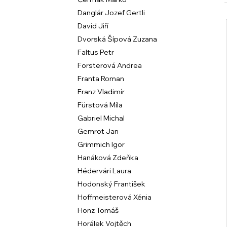
l
Danglár Jozef Gertli
David Jiří
í
Dvorská Šípová Zuzana
Faltus Petr
i
Forsterová Andrea
Franta Roman
Franz Vladimír
Fürstová Míla
Gabriel Michal
Gemrot Jan
Grimmich Igor
Hanáková Zdeňka
Hédervári Laura
Hodonský František
Hoffmeisterová Xénia
Honz Tomáš
Horálek Vojtěch