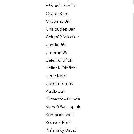
Hřivnáč Tomáš
Chaba Karel
Chadima Jiří
Chaloupek Jan
Chlupáč Miloslav
Janda Jiří
Jaromír 99
Jelen Oldřich
Jelínek Oldřich
Jerie Karel
Jetela Tomáš
Kaláb Jan
Klimentová Linda
Klimeš Svatopluk
Komárek Ivan
Kožíšek Petr
Krňanský David