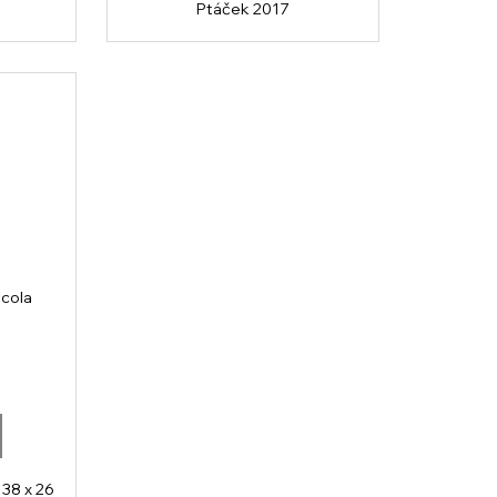
Ptáček 2017
 cola
 38 x 26