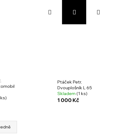
Hledat
Přihlášení
Nákupní
košík
,
Ptáček Petr,
tomobil
Dvouplošník L 65
Skladem
(1 ks)
 ks)
1 000 Kč
cedně