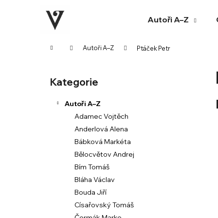
K
Přejít
na
o
Autoři A–Z
obsah
Zpět
Zpět
š
do
do
í
Domů
Autoři A–Z
Ptáček Petr
k
obchodu
obchodu
P
o
Kategorie
Přeskočit
s
kategorie
t
Autoři A–Z
r
Adamec Vojtěch
a
Anderlová Alena
n
Bábková Markéta
n
Bělocvětov Andrej
í
Bím Tomáš
p
Bláha Václav
a
Bouda Jiří
n
Císařovský Tomáš
e
Čermák Marko