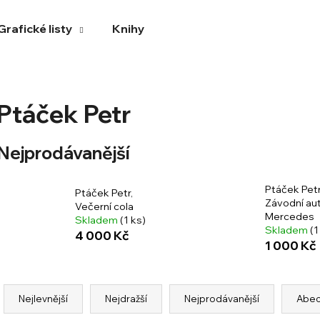
Grafické listy
Knihy
Co potřebujete najít?
Ptáček Petr
HLEDAT
Nejprodávanější
Ptáček Petr
Ptáček Petr,
Doporučujeme
Závodní au
Večerní cola
Mercedes
Skladem
(1 ks)
Skladem
(1
4 000 Kč
1 000 Kč
Ř
a
Nejlevnější
Nejdražší
Nejprodávanější
Abe