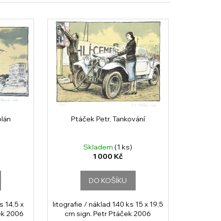
plán
Ptáček Petr, Tankování
Skladem
(1 ks)
1 000 Kč
DO KOŠÍKU
s 14,5 x
litografie / náklad 140 ks 15 x 19,5
ček 2006
cm sign. Petr Ptáček 2006