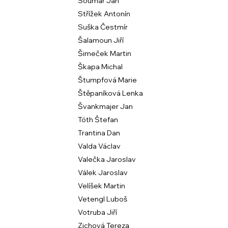
Soumar Jan
Střížek Antonín
Suška Čestmír
Šalamoun Jiří
Šimeček Martin
Škapa Michal
Štumpfová Marie
Štěpaníková Lenka
Švankmajer Jan
Tóth Štefan
Trantina Dan
Valda Václav
Valečka Jaroslav
Válek Jaroslav
Velíšek Martin
Vetengl Luboš
Votruba Jiří
Zichová Tereza