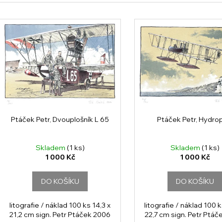
z
e
V
n
ý
p
p
r
s
o
p
d
r
u
o
k
d
Ptáček Petr, Dvouplošník L 65
Ptáček Petr, Hydro
t
u
ů
k
Skladem
(1 ks)
Skladem
(1 ks)
t
1 000 Kč
1 000 Kč
ů
DO KOŠÍKU
DO KOŠÍKU
litografie / náklad 100 ks 14,3 x
litografie / náklad 100 k
21,2 cm sign. Petr Ptáček 2006
22,7 cm sign. Petr Ptá