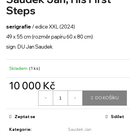
je
a
0,0
Steps
z
j
5
í
hvězdiček.
serigrafie
/ edice XXL (2024)
t
49 x 55 cm (rozměr papíru 60 x 80 cm)
?
sign. DU Jan Saudek
Skladem
(1 ks)
HLEDAT
10 000 Kč
Měrná
D
DO KOŠÍKU
cena:
o
p
o
Zeptat se
Sdílet
r
u
Kategorie
:
Saudek Jan