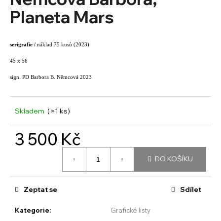
je
a
0,0
Planeta Mars
z
j
5
í
hvězdiček.
serigrafie /
náklad 75 kusů (2023)
t
?
45 x 56
sign. PD Barbora B. Němcová 2023
Skladem
(>1 ks)
HLEDAT
3 500 Kč
Měrná
D
DO KOŠÍKU
cena:
o
p
o
Zeptat se
Sdílet
r
u
Kategorie
:
Grafické listy