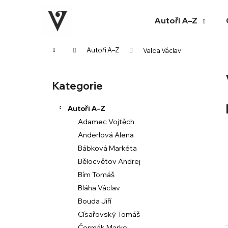
K
Přejít
na
o
Autoři A–Z
obsah
Zpět
Zpět
š
do
do
í
Domů
Autoři A–Z
Valda Václav
k
obchodu
obchodu
P
o
Kategorie
Přeskočit
s
kategorie
t
Autoři A–Z
r
Adamec Vojtěch
a
Anderlová Alena
n
Bábková Markéta
n
Bělocvětov Andrej
í
Bím Tomáš
p
Bláha Václav
a
Bouda Jiří
n
Císařovský Tomáš
e
Čermák Marko