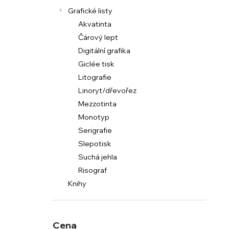
Grafické listy
Akvatinta
Čárový lept
Digitální grafika
Giclée tisk
Litografie
Linoryt/dřevořez
Mezzotinta
Monotyp
Serigrafie
Slepotisk
Suchá jehla
Risograf
Knihy
Cena