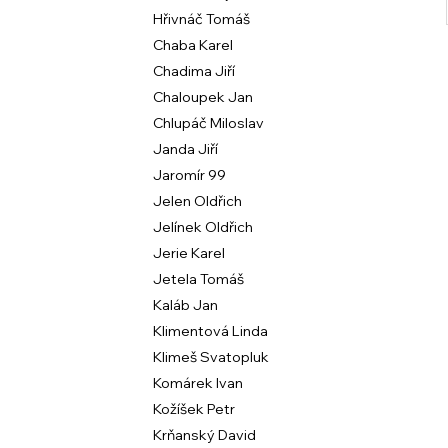
Hřivnáč Tomáš
Chaba Karel
Chadima Jiří
Chaloupek Jan
Chlupáč Miloslav
Janda Jiří
Jaromír 99
Jelen Oldřich
Jelínek Oldřich
Jerie Karel
Jetela Tomáš
Kaláb Jan
Klimentová Linda
Klimeš Svatopluk
Komárek Ivan
Kožíšek Petr
Krňanský David