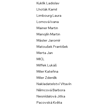
Kuklík Ladislav
Lhoták Kamil
Limbourg Laura
Lomová Ivana
Mainer Martin
Manojlín Martin
Másler Jaromír
Matoušek František
Merta Jan
MICL
Miffek Lukáš
Miler Kateřina
Miler Zdeněk
Nakladatelství Vltavín
Němcová Barbora
Nesnídalová Jitka
Pacovská Květa