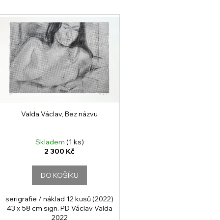
e
V
n
ý
p
p
r
s
o
p
d
r
u
o
k
d
Valda Václav, Bez názvu
t
u
ů
k
Skladem
(1 ks)
t
2 300 Kč
ů
DO KOŠÍKU
serigrafie / náklad 12 kusů (2022)
43 x 58 cm sign. PD Václav Valda
2022