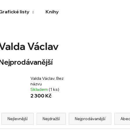
Grafické listy
Knihy
Co potřebujete najít?
Valda Václav
HLEDAT
Nejprodávanější
Valda Václav, Bez
Doporučujeme
názvu
Skladem
(1 ks)
2 300 Kč
Ř
a
Nejlevnější
Nejdražší
Nejprodávanější
Abe
z