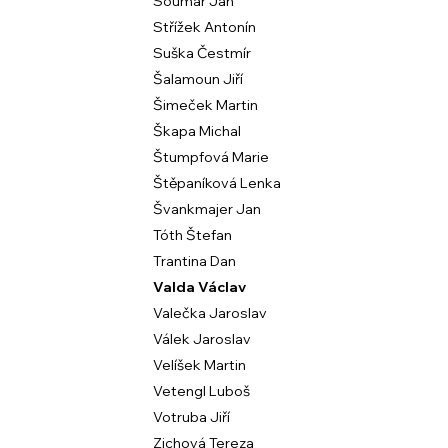
Soumar Jan
Střížek Antonín
Suška Čestmír
Šalamoun Jiří
Šimeček Martin
Škapa Michal
Štumpfová Marie
Štěpaníková Lenka
Švankmajer Jan
Tóth Štefan
Trantina Dan
Valda Václav
Valečka Jaroslav
Válek Jaroslav
Velíšek Martin
Vetengl Luboš
Votruba Jiří
Zichová Tereza