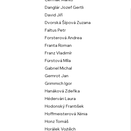
l
Danglár Jozef Gertli
David Jiří
í
Dvorská Šípová Zuzana
i
Faltus Petr
Forsterová Andrea
Franta Roman
Franz Vladimír
Fürstová Míla
Gabriel Michal
Gemrot Jan
Grimmich Igor
Hanáková Zdeňka
Hédervári Laura
Hodonský František
Hoffmeisterová Xénia
Honz Tomáš
Horálek Vojtěch