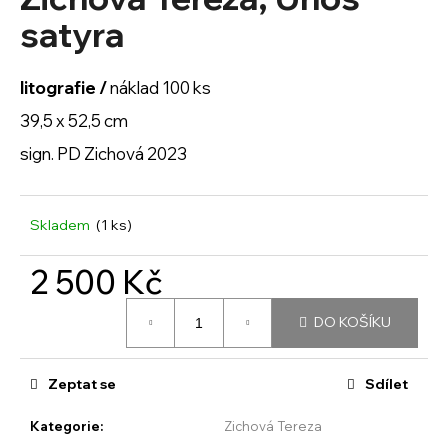
je
a
0,0
satyra
z
j
5
í
hvězdiček.
litografie /
náklad 100 ks
t
39,5 x 52,5 cm
?
sign. PD Zichová 2023
Skladem
(1 ks)
HLEDAT
2 500 Kč
Měrná
D
DO KOŠÍKU
cena:
o
p
o
Zeptat se
Sdílet
r
u
Kategorie
:
Zichová Tereza