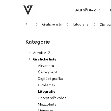
K
Přejít
na
o
Autoři A–Z
obsah
Zpět
Zpět
š
do
do
í
Domů
Grafické listy
Litografie
Zichov
k
obchodu
obchodu
P
o
Kategorie
Přeskočit
s
kategorie
t
Autoři A–Z
r
Grafické listy
a
Akvatinta
n
Čárový lept
n
Digitální grafika
í
Giclée tisk
p
Litografie
a
Linoryt/dřevořez
n
Mezzotinta
e
Monotyp