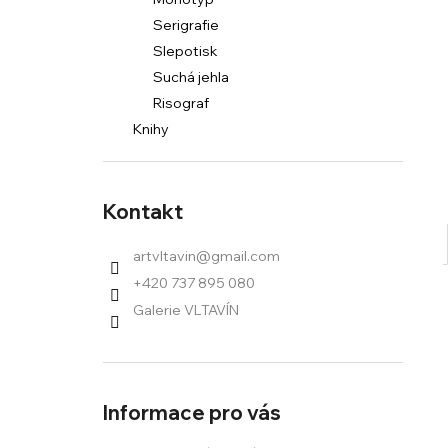
l
Serigrafie
Slepotisk
Suchá jehla
Risograf
Knihy
Kontakt
artvltavin
@
gmail.com
+420 737 895 080
Galerie VLTAVÍN
Informace pro vás