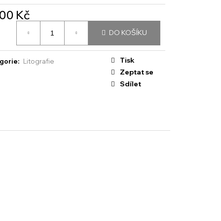
500 Kč
á
DO KOŠÍKU
:
Tisk
gorie
:
Litografie
Zeptat se
Sdílet