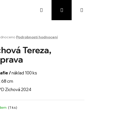
Hledat
Přihlášení
Nákupní
košík
rné
dnoceno
Podrobnosti hodnocení
cení
ktu
chová Tereza,
prava
ček.
afie /
náklad 10
0 ks
x 68 cm
 PD Zichová 2024
adem
(1 ks)