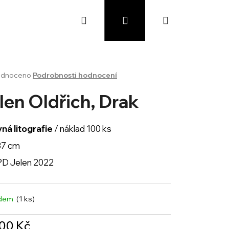
Hledat
Přihlášení
Nákupní
košík
rné
dnoceno
Podrobnosti hodnocení
cení
ktu
len Oldřich, Drak
ná litografie
/ náklad 100 ks
ček.
37 cm
 PD Jelen 2022
adem
(1 ks)
500 Kč