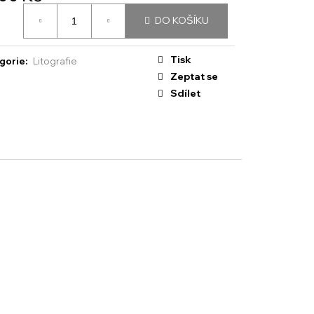
á
DO KOŠÍKU
:
Tisk
gorie
:
Litografie
Zeptat se
Sdílet