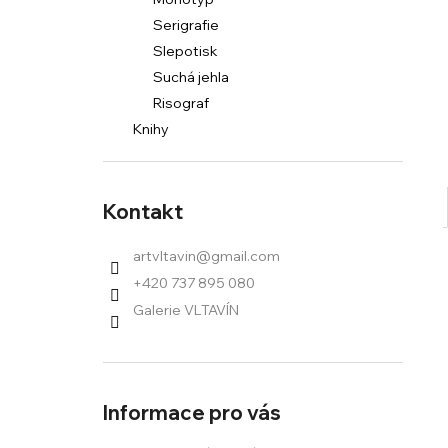
l
Serigrafie
Slepotisk
Suchá jehla
Risograf
Knihy
Kontakt
artvltavin
@
gmail.com
+420 737 895 080
Galerie VLTAVÍN
Informace pro vás