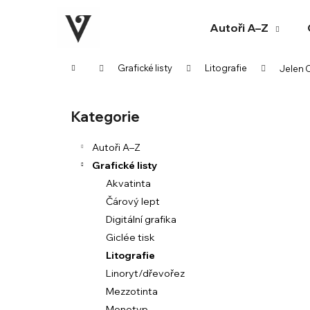
K
Přejít
na
o
Autoři A–Z
obsah
Zpět
Zpět
š
do
do
í
Domů
Grafické listy
Litografie
Jelen O
k
obchodu
obchodu
P
o
Kategorie
Přeskočit
s
kategorie
t
Autoři A–Z
r
Grafické listy
a
Akvatinta
n
Čárový lept
n
Digitální grafika
í
Giclée tisk
p
Litografie
a
Linoryt/dřevořez
n
Mezzotinta
e
Monotyp