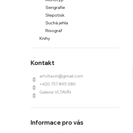
l
Serigrafie
Slepotisk
Suchá jehla
Risograf
Knihy
Kontakt
artvltavin
@
gmail.com
+420 737 895 080
Galerie VLTAVÍN
Informace pro vás