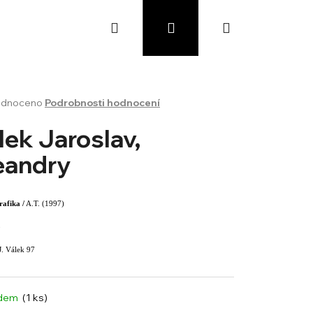
Hledat
Přihlášení
Nákupní
košík
rné
dnoceno
Podrobnosti hodnocení
cení
ktu
lek Jaroslav,
andry
ček.
rafika /
A.T. (1997)
5
J. Válek 97
adem
(1 ks)