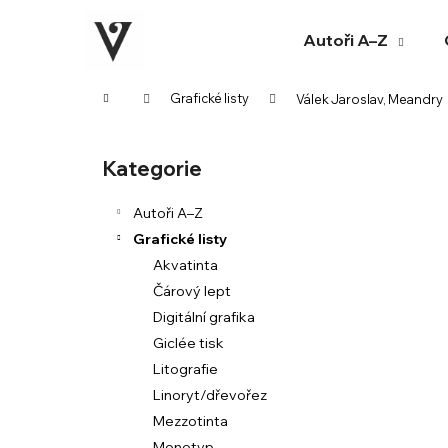
K
Přejít
na
o
Autoři A–Z
obsah
Zpět
Zpět
š
do
do
í
Domů
Grafické listy
Válek Jaroslav, Meandry
k
obchodu
obchodu
P
o
Kategorie
Přeskočit
s
kategorie
t
Autoři A–Z
r
Grafické listy
a
Akvatinta
n
Čárový lept
n
Digitální grafika
í
Giclée tisk
p
Litografie
a
Linoryt/dřevořez
n
Mezzotinta
e
Monotyp