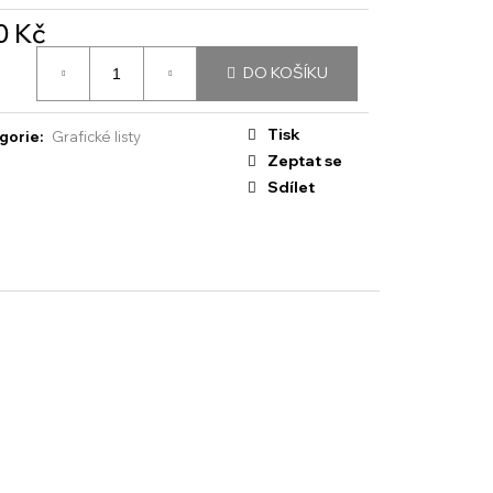
0 Kč
á
DO KOŠÍKU
:
Tisk
gorie
:
Grafické listy
Zeptat se
Sdílet