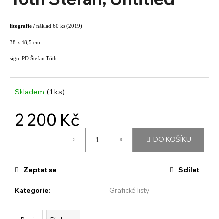
je
a
0,0
z
j
litografie /
náklad 60 ks (2019)
5
í
hvězdiček.
38 x 48,5 cm
t
sign. PD Štefan Tóth
?
Skladem
(1 ks)
HLEDAT
2 200 Kč
Měrná
DO KOŠÍKU
cena:
D
o
Zeptat se
Sdílet
p
o
Kategorie
:
Grafické listy
r
u