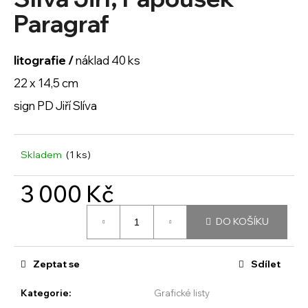
je
a
0,0
Paragraf
z
j
5
í
hvězdiček.
litografie /
náklad 40 ks
t
22 x 14,5 cm
?
sign PD Jiří Slíva
Skladem
(1 ks)
HLEDAT
3 000 Kč
Měrná
D
DO KOŠÍKU
cena:
o
p
o
Zeptat se
Sdílet
r
u
Kategorie
:
Grafické listy