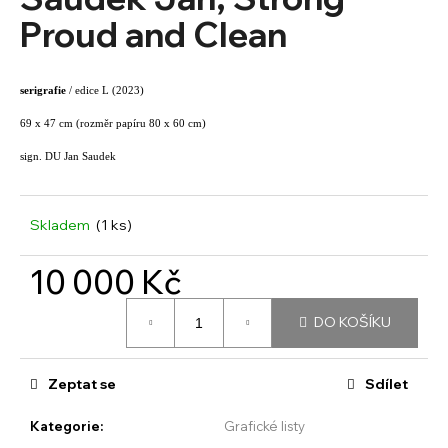
je
a
0,0
Proud and Clean
z
j
5
í
hvězdiček.
serigrafie
/ edice L (2023)
t
?
69 x 47 cm (rozměr papíru 80 x 60 cm)
sign. DU Jan Saudek
Skladem
(1 ks)
HLEDAT
10 000 Kč
Měrná
D
DO KOŠÍKU
cena:
o
p
o
Zeptat se
Sdílet
r
u
Kategorie
:
Grafické listy