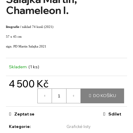
je
a
0,0
Chameleon I.
z
j
5
í
hvězdiček.
litografie /
náklad 74 kusů (2021)
t
?
57 x 45 cm
sign. PD Martin Salajka 2021
Skladem
(1 ks)
HLEDAT
4 500 Kč
Měrná
D
DO KOŠÍKU
cena:
o
p
o
Zeptat se
Sdílet
r
u
Kategorie
:
Grafické listy