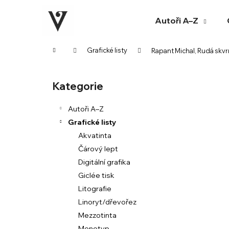
K
Přejít
na
o
Autoři A–Z
obsah
Zpět
Zpět
š
do
do
í
Domů
Grafické listy
Rapant Michal, Rudá skvrna
k
obchodu
obchodu
P
o
Kategorie
Přeskočit
s
kategorie
t
Autoři A–Z
r
Grafické listy
a
Akvatinta
n
Čárový lept
n
Digitální grafika
í
Giclée tisk
p
Litografie
a
Linoryt/dřevořez
n
Mezzotinta
e
Monotyp