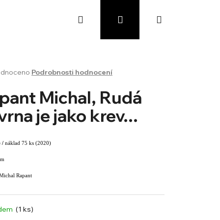
Hledat
Přihlášení
Nákupní
košík
rné
dnoceno
Podrobnosti hodnocení
cení
ktu
pant Michal, Rudá
vrna je jako krev...
ček.
 /
náklad 75 ks (2020)
cm
 Michal Rapant
adem
(1 ks)