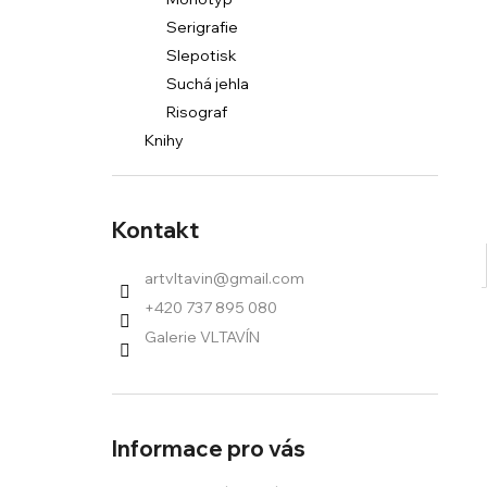
l
Serigrafie
Slepotisk
Suchá jehla
Risograf
Knihy
Kontakt
artvltavin
@
gmail.com
+420 737 895 080
Galerie VLTAVÍN
Informace pro vás