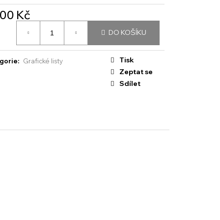
000 Kč
á
DO KOŠÍKU
:
Tisk
gorie
:
Grafické listy
Zeptat se
Sdílet