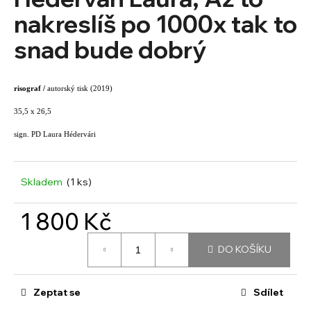
je
a
0,0
nakreslíš po 1000x tak to
z
j
snad bude dobrý
5
í
hvězdiček.
t
?
risograf /
autorský tisk (2019)
35,5 x 26,5
sign. PD Laura Hédervári
HLEDAT
Skladem
(1 ks)
1 800 Kč
D
o
Měrná
DO KOŠÍKU
p
cena:
o
r
Zeptat se
Sdílet
u