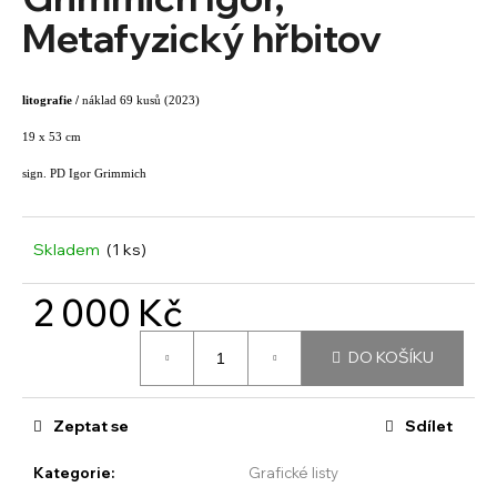
je
a
0,0
Metafyzický hřbitov
z
j
5
í
hvězdiček.
litografie /
náklad 69 kusů (2023)
t
?
19 x 53 cm
sign. PD Igor Grimmich
Skladem
(1 ks)
HLEDAT
2 000 Kč
Měrná
D
DO KOŠÍKU
cena:
o
p
o
Zeptat se
Sdílet
r
u
Kategorie
:
Grafické listy