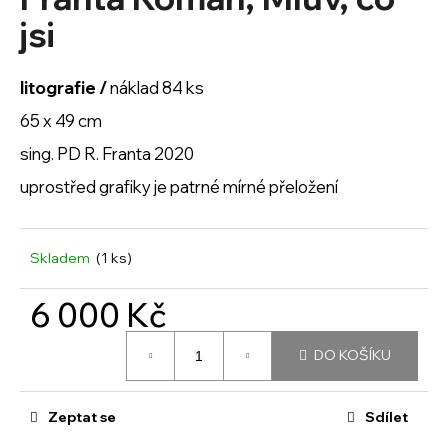
je
a
0,0
jsi
z
j
5
í
hvězdiček.
litografie /
náklad 84 ks
t
65 x 49 cm
?
sing. PD R. Franta 2020
uprostřed grafiky je patrné mírné přeložení
HLEDAT
Skladem
(1 ks)
6 000 Kč
D
o
Měrná
DO KOŠÍKU
cena:
p
o
r
Zeptat se
Sdílet
u