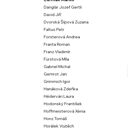
l
Danglár Jozef Gertli
David Jiří
Dvorská Šípová Zuzana
Faltus Petr
Forsterová Andrea
Franta Roman
Franz Vladimír
Fürstová Míla
Gabriel Michal
Gemrot Jan
Grimmich Igor
Hanáková Zdeňka
Hédervári Laura
Hodonský František
Hoffmeisterová Xénia
Honz Tomáš
Horálek Vojtěch