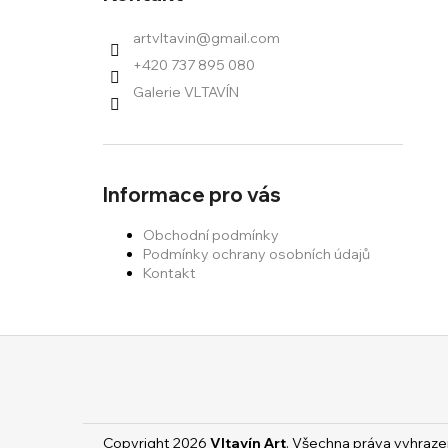
artvltavin
@
gmail.com
+420 737 895 080
Galerie VLTAVÍN
Informace pro vás
Obchodní podmínky
Podmínky ochrany osobních údajů
Kontakt
Z
á
p
a
Copyright 2026
Vltavín Art
. Všechna práva vyhraze