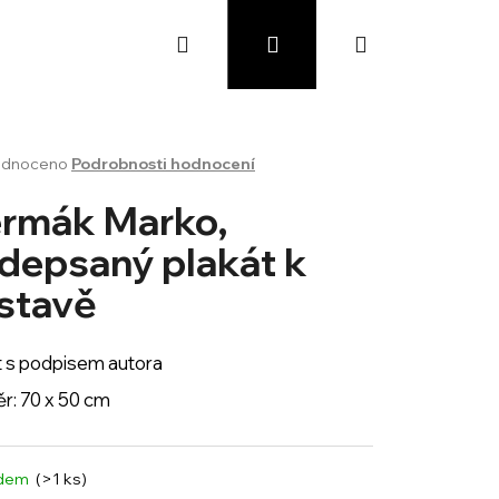
Hledat
Přihlášení
Nákupní
košík
rné
dnoceno
Podrobnosti hodnocení
cení
ktu
rmák Marko,
depsaný plakát k
stavě
ček.
t s podpisem autora
r: 70 x 50 cm
adem
(>1 ks)