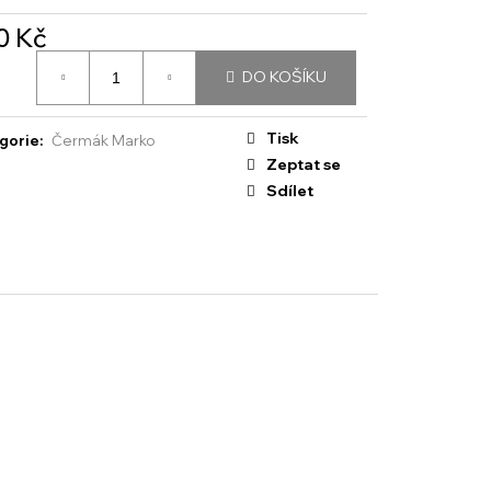
0 Kč
á
DO KOŠÍKU
:
Tisk
gorie
:
Čermák Marko
Zeptat se
Sdílet