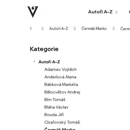
K
Přejít
na
o
Autoři A–Z
obsah
Zpět
Zpět
š
do
do
í
Domů
Autoři A–Z
Čermák Marko
Čermá
k
obchodu
obchodu
P
o
Kategorie
Přeskočit
s
kategorie
t
Autoři A–Z
r
Adamec Vojtěch
a
Anderlová Alena
n
Bábková Markéta
n
Bělocvětov Andrej
í
Bím Tomáš
p
Bláha Václav
a
Bouda Jiří
n
Císařovský Tomáš
e
Čermák Marko