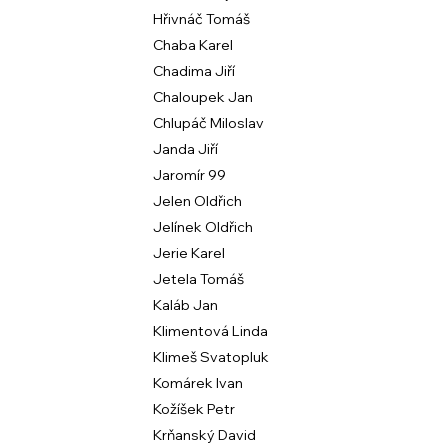
Hřivnáč Tomáš
Chaba Karel
Chadima Jiří
Chaloupek Jan
Chlupáč Miloslav
Janda Jiří
Jaromír 99
Jelen Oldřich
Jelínek Oldřich
Jerie Karel
Jetela Tomáš
Kaláb Jan
Klimentová Linda
Klimeš Svatopluk
Komárek Ivan
Kožíšek Petr
Krňanský David