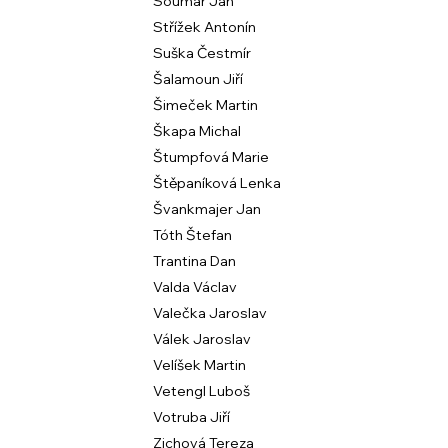
Soumar Jan
Střížek Antonín
Suška Čestmír
Šalamoun Jiří
Šimeček Martin
Škapa Michal
Štumpfová Marie
Štěpaníková Lenka
Švankmajer Jan
Tóth Štefan
Trantina Dan
Valda Václav
Valečka Jaroslav
Válek Jaroslav
Velíšek Martin
Vetengl Luboš
Votruba Jiří
Zichová Tereza