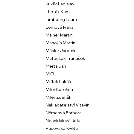
Kuklík Ladislav
Lhoták Kamil
Limbourg Laura
Lomová Ivana
Mainer Martin
Manojlín Martin
Másler Jaromír
Matoušek František
Merta Jan
MICL
Miffek Lukáš
Miler Kateřina
Miler Zdeněk
Nakladatelství Vltavín
Němcová Barbora
Nesnídalová Jitka
Pacovská Květa