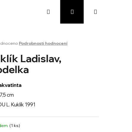
Hledat
Přihlášení
Nákupní
košík
rné
dnoceno
Podrobnosti hodnocení
cení
ktu
klík Ladislav,
delka
ček.
 akvatinta
17,5 cm
DU L. Kuklík 1991
adem
(1 ks)