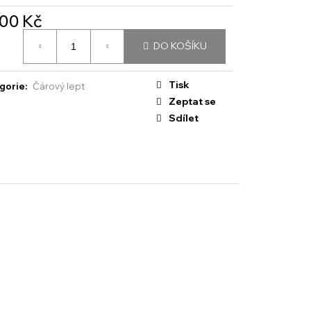
200 Kč
á
DO KOŠÍKU
:
Tisk
gorie
:
Čárový lept
Zeptat se
Sdílet